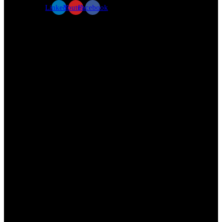
Linkedin
Youtube
Facebook
PRODUCTS
OZe-Form 오즈이폼
OZReport 오즈리포트
이폼사인
SOLUTIONS
디지털 창구 시스템
태블릿 브랜치 시스템
비대면 창구 시스템
IR