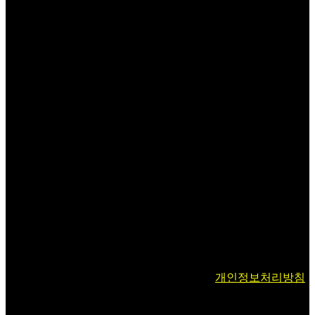
인재채용
ESG
SUPPORT
공지사항
교육안내
다운로드
문의하기
Copyright © 2026 FORCS Co., Ltd. All rights reserved.
사이버윤리실
개인정보처리방침
JP